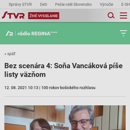
Správy STVR
Deti
Pečie celé Slovensko
Výročie
E-S
ŽIVÉ VYSIELANIE
«
späť
Bez scenára 4: Soňa Vancáková píše
listy väzňom
12. 08. 2021 10:13 | 100 rokov košického rozhlasu