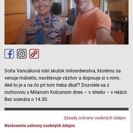
Soňa Vancáková robí skutok milosrdenstva, ktorému sa
venuje málokto, navštevuje väzňov a dopisuje si s nimi.
Aké to je a na čo pri tom treba dbať? Dozviete sa z
rozhovoru s Milanom Kolcunom dnes – v stredu – v relácii
Bez scenára o 14.30.
Bez scenara_Vancakova
Zásady ochrany osobných údajov
Nastavenia ochrany osobných údajov