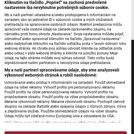
Kliknutím na tlačidlo „Poprieť“ sa zachová predvolené
Máte problém s prehrávaním?
Nahláste nám chybu
v prehrávači.
nastavenie iba nevyhnutne potrebných súborov cookie.
My a naši partneri ukladáme a/alebo pristupujeme k informáciám na
zariadení, ako sú jedinečné ID v súboroch cookie a iných úložiskách
prehliadača na spracovanie osobných údajov. Niektorí predajcovia môžu
spracúvať vaše osobné údaje na základe oprávneného záujmu, na
námietku proti tomu otvorte „Nastavenia“. Svoje nastavenia môžete prijať,
odmietnuť alebo spravovať kliknutím na tlačidlo „Spravovať nastavenia“
alebo kedykoľvek kliknutím na tlačidlo odtlačku prsta v ľavom dolnom rohu
webovej stránky. Ak chcete svoj súhlas odvolať, kliknite na odtlačok prsta
alebo odkaz v päte webovej stránky a kliknite na položku ponuky Moje
údaje, na tejto stránke môžete svoj súhlas odvolať. Tieto voľby budú
signalizované našim partnerom a neovplyvnia údaje prehliadania.
Jednotka
My a naši partneri spracovávame údaje, aby sme analyzovali
výkonnosť webových stránok a robili nasledovné:
Dvojka
Uchovávanie alebo prístup k informáciám na zariadení. Použiť obmedzené
24
údaje na výber reklamy. Vytvoriť profily pre personalizovanú reklamu.
Šport
Použiť profily na výber personalizovanej reklamy. Vytvoriť profily na
prispôsobenie obsahu. Použiť profily na výber prispôsobeného obsahu.
Správy STVR
Meranie výkonnosti reklamy. Meranie výkonnosti obsahu. Pochopiť cieľové
skupiny na základe štatistík alebo spájania údajov z rôznych zdrojov. Vývoj
Podcasty
a zlepšovanie služieb. Použitie obmedzených údajov na výber obsahu.
Údaje môžu byť zdieľané mimo Európskej únie a odosielané do USA.
Mobilné aplikácie
Váš súhlas a pravidlá používania cookies sa vzťahujú na všetky webové
stránky „Rozhlasové weby“ vrátane: RSI Deutsch, Rádio Litera, Rádio Regina
Stred, Rádio Regina Západ, Rádio Patria, Rádio Devín, RTVS, Hudobné