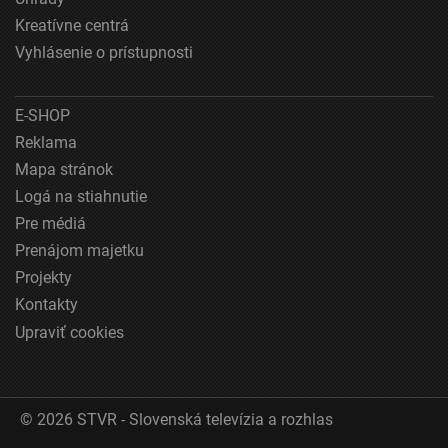
Meranie výkonnosti obsahu
Kreatívne centrá
Pochopiť cieľové skupiny na základe štatistík
Vyhlásenie o prístupnosti
alebo spájania údajov z rôznych zdrojov
Vývoj a zlepšovanie služieb
E-SHOP
Reklama
Použitie obmedzených údajov na výber obsahu
Mapa stránok
Špeciálne funkcie IAB:
Logá na stiahnutie
Používanie presných údajov o geografickej
Pre médiá
polohe
Prenájom majetku
Identifikácia zariadení na základe aktívne
Projekty
vyžiadaných informácií
Kontakty
Účely spracovania, ktoré nie sú v kompetencii IAB:
Upraviť cookies
Nevyhnutné
Výkonostné
© 2026 STVR - Slovenská televízia a rozhlas
Funkčné