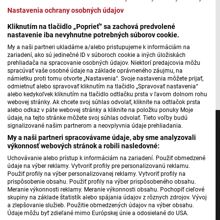
Poistenie nehnuteľností
Nastavenia ochrany osobných údajov
Kliknutím na tlačidlo „Poprieť“ sa zachová predvolené
nastavenie iba nevyhnutne potrebných súborov cookie.
Máte problém s prehrávaním?
Nahláste nám chybu
v prehrávači.
My a naši partneri ukladáme a/alebo pristupujeme k informáciám na
zariadení, ako sú jedinečné ID v súboroch cookie a iných úložiskách
prehliadača na spracovanie osobných údajov. Niektorí predajcovia môžu
spracúvať vaše osobné údaje na základe oprávneného záujmu, na
námietku proti tomu otvorte „Nastavenia“. Svoje nastavenia môžete prijať,
Foto: Ilustrácia AI
odmietnuť alebo spravovať kliknutím na tlačidlo „Spravovať nastavenia“
alebo kedykoľvek kliknutím na tlačidlo odtlačku prsta v ľavom dolnom rohu
webovej stránky. Ak chcete svoj súhlas odvolať, kliknite na odtlačok prsta
alebo odkaz v päte webovej stránky a kliknite na položku ponuky Moje
údaje, na tejto stránke môžete svoj súhlas odvolať. Tieto voľby budú
signalizované našim partnerom a neovplyvnia údaje prehliadania.
My a naši partneri spracovávame údaje, aby sme analyzovali
výkonnosť webových stránok a robili nasledovné:
Jednotka
Uchovávanie alebo prístup k informáciám na zariadení. Použiť obmedzené
údaje na výber reklamy. Vytvoriť profily pre personalizovanú reklamu.
Dvojka
Použiť profily na výber personalizovanej reklamy. Vytvoriť profily na
prispôsobenie obsahu. Použiť profily na výber prispôsobeného obsahu.
24
Meranie výkonnosti reklamy. Meranie výkonnosti obsahu. Pochopiť cieľové
Šport
skupiny na základe štatistík alebo spájania údajov z rôznych zdrojov. Vývoj
a zlepšovanie služieb. Použitie obmedzených údajov na výber obsahu.
Správy STVR
Údaje môžu byť zdieľané mimo Európskej únie a odosielané do USA.