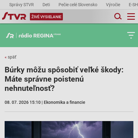
Správy STVR
Deti
Pečie celé Slovensko
Výročie
E-S
ŽIVÉ VYSIELANIE
«
späť
Búrky môžu spôsobiť veľké škody:
Máte správne poistenú
nehnuteľnosť?
08. 07. 2026 15:10 | Ekonomika a financie