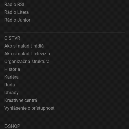
reklamy
Rádio RSI
Rádio Litera
Vytvoriť profily na prispôsobenie obsahu
Rádio Junior
Použiť profily na výber prispôsobeného obsahu
Meranie výkonnosti reklamy
O STVR
Ako si naladiť rádiá
Meranie výkonnosti obsahu
Ako si naladiť televíziu
Pochopiť cieľové skupiny na základe štatistík
Organizačná štruktúra
alebo spájania údajov z rôznych zdrojov
História
Kariéra
Vývoj a zlepšovanie služieb
Rada
Použitie obmedzených údajov na výber obsahu
Úhrady
Špeciálne funkcie IAB:
Kreatívne centrá
Používanie presných údajov o geografickej
Vyhlásenie o prístupnosti
polohe
Identifikácia zariadení na základe aktívne
E-SHOP