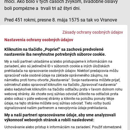
moci. Ako bolo v tých časoch zvykom, svadobné oslavy
boli pompézne a trvali tri až štyri dni.
Pred 451 rokmi, presne 8. mája 1575 sa tak vo Vranove
uskutočnila svadba Alžbety Báthoryovej a Františka
Zásady ochrany osobných údajov
Nádasdyho. Toto výročie sobáša, z ktorého neskôr vzišlo
Nastavenia ochrany osobných údajov
päť detí, si redaktorka Lívia Godová pripomenula spolu s
historikom Jakubom Šnajderom z občianskeho združenia
Kliknutím na tlačidlo „Poprieť“ sa zachová predvolené
nastavenie iba nevyhnutne potrebných súborov cookie.
Memento Posteritas.
My a naši partneri ukladáme a/alebo pristupujeme k informáciám na
zariadení, ako sú jedinečné ID v súboroch cookie a iných úložiskách
Svadba Alžbety Báthory
prehliadača na spracovanie osobných údajov. Niektorí predajcovia môžu
spracúvať vaše osobné údaje na základe oprávneného záujmu, na
námietku proti tomu otvorte „Nastavenia“. Svoje nastavenia môžete prijať,
odmietnuť alebo spravovať kliknutím na tlačidlo „Spravovať nastavenia“
alebo kedykoľvek kliknutím na tlačidlo odtlačku prsta v ľavom dolnom rohu
Máte problém s prehrávaním?
Nahláste nám chybu
v prehrávači.
webovej stránky. Ak chcete svoj súhlas odvolať, kliknite na odtlačok prsta
alebo odkaz v päte webovej stránky a kliknite na položku ponuky Moje
údaje, na tejto stránke môžete svoj súhlas odvolať. Tieto voľby budú
signalizované našim partnerom a neovplyvnia údaje prehliadania.
Foto: Wikipédia
My a naši partneri spracovávame údaje, aby sme analyzovali
výkonnosť webových stránok a robili nasledovné:
Uchovávanie alebo prístup k informáciám na zariadení. Použiť obmedzené