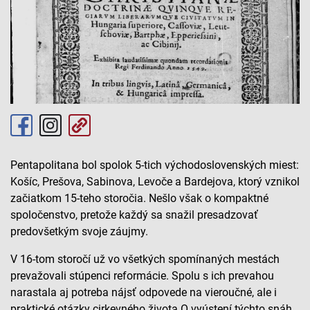
Pentapolitana bol spolok 5-tich východoslovenských miest:
Košíc, Prešova, Sabinova, Levoče a Bardejova, ktorý vznikol
začiatkom 15-teho storočia. Nešlo však o kompaktné
spoločenstvo, pretože každý sa snažil presadzovať
predovšetkým svoje záujmy.
V 16-tom storočí už vo všetkých spomínaných mestách
prevažovali stúpenci reformácie. Spolu s ich prevahou
narastala aj potreba nájsť odpovede na vieroučné, ale i
praktické otázky cirkevného života.O vyústení týchto snáh