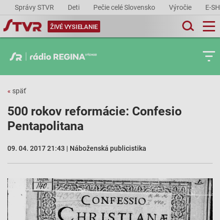
Správy STVR
Deti
Pečie celé Slovensko
Výročie
E-S
ŽIVÉ VYSIELANIE
«
späť
500 rokov reformácie: Confesio
Pentapolitana
09. 04. 2017 21:43 | Náboženská publicistika