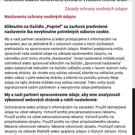
sa Veronika Slaninková zhovárala so sprievodkyňou a
Zásady ochrany osobných údajov
bibliografkou Andreou Sivaničovou.
Nastavenia ochrany osobných údajov
Kliknutím na tlačidlo „Poprieť“ sa zachová predvolené
Confesio Pentapolitana
nastavenie iba nevyhnutne potrebných súborov cookie.
My a naši partneri ukladáme a/alebo pristupujeme k informáciám na
zariadení, ako sú jedinečné ID v súboroch cookie a iných úložiskách
prehliadača na spracovanie osobných údajov. Niektorí predajcovia môžu
Máte problém s prehrávaním?
Nahláste nám chybu
v prehrávači.
spracúvať vaše osobné údaje na základe oprávneného záujmu, na
námietku proti tomu otvorte „Nastavenia“. Svoje nastavenia môžete prijať,
odmietnuť alebo spravovať kliknutím na tlačidlo „Spravovať nastavenia“
alebo kedykoľvek kliknutím na tlačidlo odtlačku prsta v ľavom dolnom rohu
webovej stránky. Ak chcete svoj súhlas odvolať, kliknite na odtlačok prsta
alebo odkaz v päte webovej stránky a kliknite na položku ponuky Moje
údaje, na tejto stránke môžete svoj súhlas odvolať. Tieto voľby budú
signalizované našim partnerom a neovplyvnia údaje prehliadania.
My a naši partneri spracovávame údaje, aby sme analyzovali
výkonnosť webových stránok a robili nasledovné:
Uchovávanie alebo prístup k informáciám na zariadení. Použiť obmedzené
údaje na výber reklamy. Vytvoriť profily pre personalizovanú reklamu.
Jednotka
Použiť profily na výber personalizovanej reklamy. Vytvoriť profily na
prispôsobenie obsahu. Použiť profily na výber prispôsobeného obsahu.
Dvojka
Meranie výkonnosti reklamy. Meranie výkonnosti obsahu. Pochopiť cieľové
skupiny na základe štatistík alebo spájania údajov z rôznych zdrojov. Vývoj
24