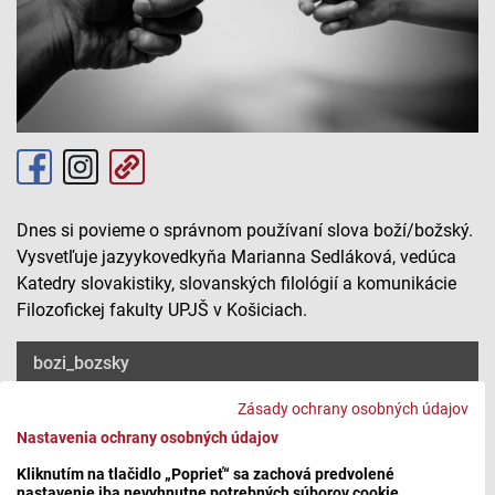
Dnes si povieme o správnom používaní slova boží/božský.
Vysvetľuje jazy
ykovedkyňa Marianna Sedláková, vedúca
Katedry slovakistiky, slovanských filológií a komunikácie
Filozofickej fakulty UPJŠ v Košiciach.
bozi_bozsky
Zásady ochrany osobných údajov
Nastavenia ochrany osobných údajov
Máte problém s prehrávaním?
Nahláste nám chybu
v prehrávači.
Kliknutím na tlačidlo „Poprieť“ sa zachová predvolené
nastavenie iba nevyhnutne potrebných súborov cookie.