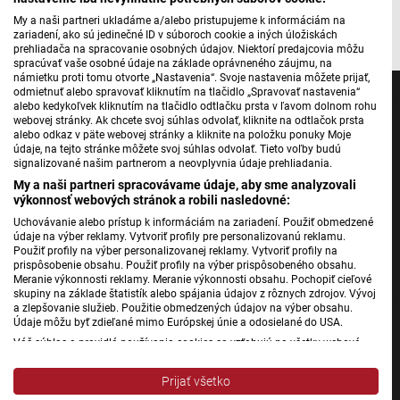
My a naši partneri ukladáme a/alebo pristupujeme k informáciám na
zariadení, ako sú jedinečné ID v súboroch cookie a iných úložiskách
prehliadača na spracovanie osobných údajov. Niektorí predajcovia môžu
spracúvať vaše osobné údaje na základe oprávneného záujmu, na
námietku proti tomu otvorte „Nastavenia“. Svoje nastavenia môžete prijať,
odmietnuť alebo spravovať kliknutím na tlačidlo „Spravovať nastavenia“
alebo kedykoľvek kliknutím na tlačidlo odtlačku prsta v ľavom dolnom rohu
webovej stránky. Ak chcete svoj súhlas odvolať, kliknite na odtlačok prsta
alebo odkaz v päte webovej stránky a kliknite na položku ponuky Moje
údaje, na tejto stránke môžete svoj súhlas odvolať. Tieto voľby budú
Jednotka
signalizované našim partnerom a neovplyvnia údaje prehliadania.
Dvojka
My a naši partneri spracovávame údaje, aby sme analyzovali
výkonnosť webových stránok a robili nasledovné:
24
Uchovávanie alebo prístup k informáciám na zariadení. Použiť obmedzené
Šport
údaje na výber reklamy. Vytvoriť profily pre personalizovanú reklamu.
Správy STVR
Použiť profily na výber personalizovanej reklamy. Vytvoriť profily na
prispôsobenie obsahu. Použiť profily na výber prispôsobeného obsahu.
Podcasty
Meranie výkonnosti reklamy. Meranie výkonnosti obsahu. Pochopiť cieľové
skupiny na základe štatistík alebo spájania údajov z rôznych zdrojov. Vývoj
Mobilné aplikácie
a zlepšovanie služieb. Použitie obmedzených údajov na výber obsahu.
Údaje môžu byť zdieľané mimo Európskej únie a odosielané do USA.
Váš súhlas a pravidlá používania cookies sa vzťahujú na všetky webové
Rádio Slovensko
stránky „Rozhlasové weby“ vrátane: RSI Deutsch, Rádio Litera, Rádio Regina
Stred, Rádio Regina Západ, Rádio Patria, Rádio Devín, RTVS, Hudobné
Rádio Regina
Prijať všetko
pozdravy, Rádio Slovensko, RSI Francais, RSI English, RSI Slovensky, Rádio