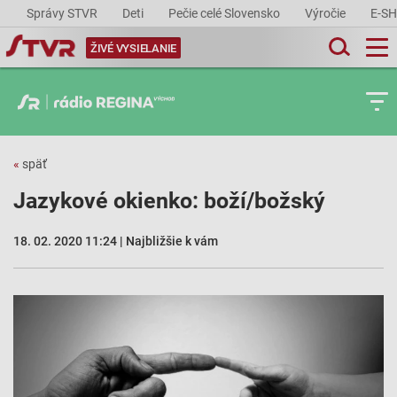
Správy STVR
Deti
Pečie celé Slovensko
Výročie
E-S
ŽIVÉ VYSIELANIE
«
späť
Jazykové okienko: boží/božský
18. 02. 2020 11:24 | Najbližšie k vám