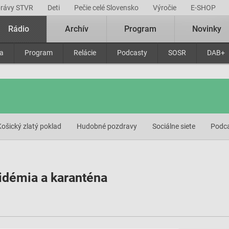
právy STVR
Deti
Pečie celé Slovensko
Výročie
E-SHOP
Rádio
Archív
Program
Novinky
ra
Program
Relácie
Podcasty
SOSR
DAB+
Košický zlatý poklad
Hudobné pozdravy
Sociálne siete
Podc
idémia a karanténa