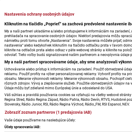
Nastavenia ochrany osobných údajov
Kliknutím na tlačidlo „Poprieť“ sa zachová predvolené nastavenie i
My a naši partneri ukladáme a/alebo pristupujeme k informáciám na zariadení, a
prehliadača na spracovanie osobných údajov. Niektorí predajcovia môžu sprac
námietku proti tomu otvorte „Nastavenia“. Svoje nastavenia môžete prijať, odmie
nastavenia“ alebo kedykoľvek kliknutím na tlačidlo odtlačku prsta v ľavom doln
kliknite na odtlačok prsta alebo odkaz v päte webovej stránky a kliknite na polo
odvolať. Tieto voľby budú signalizované našim partnerom a neovplyvnia údaje p
My a naši partneri spracovávame údaje, aby sme analyzovali výkonn
Uchovávanie alebo prístup k informáciám na zariadení. Použiť obmedzené údaje 
reklamu. Použiť profily na výber personalizovanej reklamy. Vytvoriť profily na 
obsahu. Meranie výkonnosti reklamy. Meranie výkonnosti obsahu. Pochopiť cieľo
rôznych zdrojov. Vývoj a zlepšovanie služieb. Použitie obmedzených údajov na 
Údaje môžu byť zdieľané mimo Európskej únie a odosielané do USA.
Váš súhlas a pravidlá používania cookies sa vzťahujú na všetky webové stránky 
Regina Stred, Rádio Regina Západ, Rádio Patria, Rádio Devín, RTVS, Hudobné pozd
Slovensky, Rádio Junior, RSI, Rádio Regina Východ, Rádio_FM, RSI Espanol, NEV.
Zobraziť zoznam partnerov (1 predajcovia IAB)
Vaše údaje používame na nasledujúce účely:
Účely spracovania IAB: