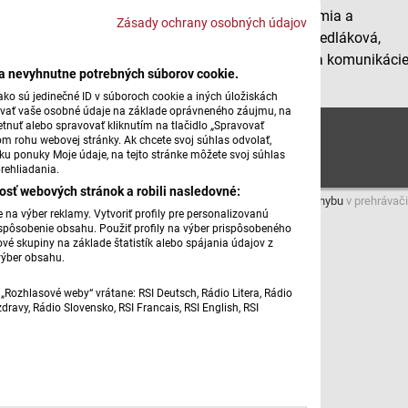
Dnes si povieme o správnom používaní slov epidémia a
Zásady ochrany osobných údajov
karanténa
. Vysvetľuje jazy
ykovedkyňa Marianna Sedláková,
vedúca Katedry slovakistiky, slovanských filológií a komunikáci
ba nevyhnutne potrebných súborov cookie.
Filozofickej fakulty UPJŠ v Košiciach.
ko sú jedinečné ID v súboroch cookie a iných úložiskách
úvať vaše osobné údaje na základe oprávneného záujmu, na
JO_karantena_epidemia;sedlakova
tnuť alebo spravovať kliknutím na tlačidlo „Spravovať
om rohu webovej stránky. Ak chcete svoj súhlas odvolať,
žku ponuky Moje údaje, na tejto stránke môžete svoj súhlas
rehliadania.
osť webových stránok a robili nasledovné:
Máte problém s prehrávaním?
Nahláste nám chybu
v prehrávači
na výber reklamy. Vytvoriť profily pre personalizovanú
prispôsobenie obsahu. Použiť profily na výber prispôsobeného
vé skupiny na základe štatistík alebo spájania údajov z
výber obsahu.
„Rozhlasové weby“ vrátane: RSI Deutsch, Rádio Litera, Rádio
ravy, Rádio Slovensko, RSI Francais, RSI English, RSI