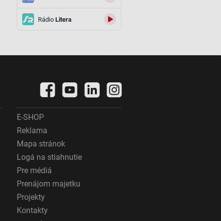
Rádio
Litera
E-SHOP
Reklama
Mapa stránok
Logá na stiahnutie
Pre médiá
Prenájom majetku
Projekty
Kontakty