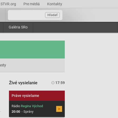
STVR.org
Pre médiá
Kontakty
Hľadať
Galéria SRo
asty
Živé vysielanie
17:59
Práve vysielame
Rádio
Regina Východ
20:00
-
Správy