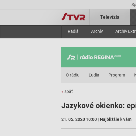
S
Televízia
Rádiá
Archív
Archív Ext
O rádiu
Ľudia
Program
«
späť
Jazykové okienko: ep
21. 05. 2020 10:00 | Najbližšie k vám