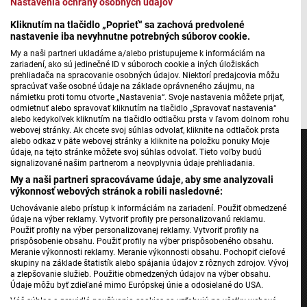
Nastavenia ochrany osobných údajov
Kliknutím na tlačidlo „Poprieť“ sa zachová predvolené
Máte problém s prehrávaním?
Nahláste nám chybu
v prehrávači.
nastavenie iba nevyhnutne potrebných súborov cookie.
My a naši partneri ukladáme a/alebo pristupujeme k informáciám na
zariadení, ako sú jedinečné ID v súboroch cookie a iných úložiskách
prehliadača na spracovanie osobných údajov. Niektorí predajcovia môžu
spracúvať vaše osobné údaje na základe oprávneného záujmu, na
Foto: Ilustrácia AI
námietku proti tomu otvorte „Nastavenia“. Svoje nastavenia môžete prijať,
odmietnuť alebo spravovať kliknutím na tlačidlo „Spravovať nastavenia“
alebo kedykoľvek kliknutím na tlačidlo odtlačku prsta v ľavom dolnom rohu
webovej stránky. Ak chcete svoj súhlas odvolať, kliknite na odtlačok prsta
alebo odkaz v päte webovej stránky a kliknite na položku ponuky Moje
údaje, na tejto stránke môžete svoj súhlas odvolať. Tieto voľby budú
signalizované našim partnerom a neovplyvnia údaje prehliadania.
My a naši partneri spracovávame údaje, aby sme analyzovali
výkonnosť webových stránok a robili nasledovné:
Jednotka
Uchovávanie alebo prístup k informáciám na zariadení. Použiť obmedzené
Dvojka
údaje na výber reklamy. Vytvoriť profily pre personalizovanú reklamu.
24
Použiť profily na výber personalizovanej reklamy. Vytvoriť profily na
prispôsobenie obsahu. Použiť profily na výber prispôsobeného obsahu.
Šport
Meranie výkonnosti reklamy. Meranie výkonnosti obsahu. Pochopiť cieľové
skupiny na základe štatistík alebo spájania údajov z rôznych zdrojov. Vývoj
Správy STVR
a zlepšovanie služieb. Použitie obmedzených údajov na výber obsahu.
Údaje môžu byť zdieľané mimo Európskej únie a odosielané do USA.
Podcasty
Váš súhlas a pravidlá používania cookies sa vzťahujú na všetky webové
Mobilné aplikácie