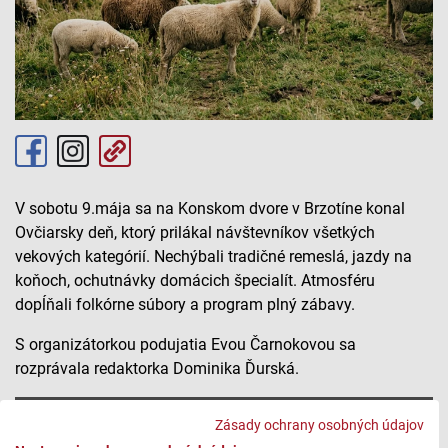
V sobotu 9.mája sa na Konskom dvore v Brzotíne konal
Ovčiarsky deň, ktorý prilákal návštevníkov všetkých
vekových kategórií. Nechýbali tradičné remeslá, jazdy na
koňoch, ochutnávky domácich špecialít. Atmosféru
dopĺňali folkórne súbory a program plný zábavy.
S organizátorkou podujatia Evou Čarnokovou sa
rozprávala redaktorka Dominika Ďurská.
Ovčiarsky deň Brzotín
Zásady ochrany osobných údajov