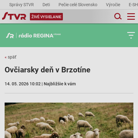
Správy STVR
Deti
Pečie celé Slovensko
Výročie
E-S
ŽIVÉ VYSIELANIE
«
späť
Ovčiarsky deň v Brzotíne
14. 05. 2026 10:02 | Najbližšie k vám