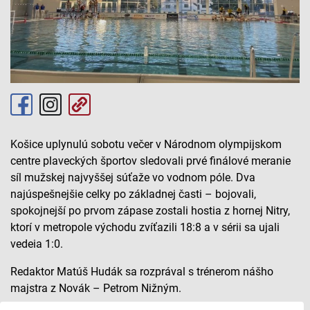
Košice uplynulú sobotu večer v Národnom olympijskom
centre plaveckých športov sledovali prvé finálové meranie
síl mužskej najvyššej súťaže vo vodnom póle. Dva
najúspešnejšie celky po základnej časti – bojovali,
spokojnejší po prvom zápase zostali hostia z hornej Nitry,
ktorí v metropole východu zvíťazili 18:8 a v sérii sa ujali
vedeia 1:0.
Redaktor Matúš Hudák sa rozprával s trénerom nášho
majstra z Novák – Petrom Nižným.