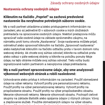
Zásady ochrany osobných údajov
Vodné pólo
Nastavenia ochrany osobných údajov
Kliknutím na tlačidlo „Poprieť“ sa zachová predvolené
nastavenie iba nevyhnutne potrebných súborov cookie.
Máte problém s prehrávaním?
Nahláste nám chybu
v prehrávači.
My a naši partneri ukladáme a/alebo pristupujeme k informáciám na
zariadení, ako sú jedinečné ID v súboroch cookie a iných úložiskách
Finálová séria bude pokračovať v bazéne majstra
prehliadača na spracovanie osobných údajov. Niektorí predajcovia môžu
nasledujúcu sobotu o 19:00 hod. a v nedeľu o 11:00 hod.
spracúvať vaše osobné údaje na základe oprávneného záujmu, na
námietku proti tomu otvorte „Nastavenia“. Svoje nastavenia môžete prijať,
odmietnuť alebo spravovať kliknutím na tlačidlo „Spravovať nastavenia“
Foto: STVR
alebo kedykoľvek kliknutím na tlačidlo odtlačku prsta v ľavom dolnom rohu
webovej stránky. Ak chcete svoj súhlas odvolať, kliknite na odtlačok prsta
alebo odkaz v päte webovej stránky a kliknite na položku ponuky Moje
údaje, na tejto stránke môžete svoj súhlas odvolať. Tieto voľby budú
signalizované našim partnerom a neovplyvnia údaje prehliadania.
My a naši partneri spracovávame údaje, aby sme analyzovali
výkonnosť webových stránok a robili nasledovné:
Uchovávanie alebo prístup k informáciám na zariadení. Použiť obmedzené
Jednotka
údaje na výber reklamy. Vytvoriť profily pre personalizovanú reklamu.
Použiť profily na výber personalizovanej reklamy. Vytvoriť profily na
Dvojka
prispôsobenie obsahu. Použiť profily na výber prispôsobeného obsahu.
Meranie výkonnosti reklamy. Meranie výkonnosti obsahu. Pochopiť cieľové
24
skupiny na základe štatistík alebo spájania údajov z rôznych zdrojov. Vývoj
Šport
a zlepšovanie služieb. Použitie obmedzených údajov na výber obsahu.