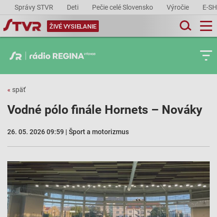
Správy STVR
Deti
Pečie celé Slovensko
Výročie
E-S
ŽIVÉ VYSIELANIE
«
späť
Vodné pólo finále Hornets – Nováky
26. 05. 2026 09:59 | Šport a motorizmus