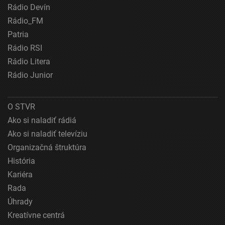
Rádio Devín
Použiť profily na výber personalizovanej
Rádio_FM
reklamy
Patria
Vytvoriť profily na prispôsobenie obsahu
Rádio RSI
Rádio Litera
Použiť profily na výber prispôsobeného obsahu
Rádio Junior
Meranie výkonnosti reklamy
Meranie výkonnosti obsahu
O STVR
Ako si naladiť rádiá
Pochopiť cieľové skupiny na základe štatistík
Ako si naladiť televíziu
alebo spájania údajov z rôznych zdrojov
Organizačná štruktúra
Vývoj a zlepšovanie služieb
História
Kariéra
Použitie obmedzených údajov na výber obsahu
Rada
Špeciálne funkcie IAB:
Úhrady
Používanie presných údajov o geografickej
Kreatívne centrá
polohe