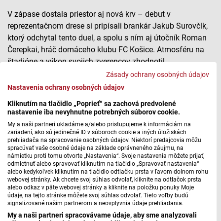
V zápase dostala priestor aj nová krv – debut v
reprezentačnom drese si pripísali brankár Jakub Surovčík,
ktorý odchytal tento duel, a spolu s ním aj útočník Roman
Čerepkai, hráč domáceho klubu FC Košice. Atmosféru na
štadióne a výkon svojich zverencov zhodnotil
reprezentačný tréner Vladimír Weiss st.
Zásady ochrany osobných údajov
Nastavenia ochrany osobných údajov
Futbal Slovensko – Čierna Hora
Kliknutím na tlačidlo „Poprieť“ sa zachová predvolené
nastavenie iba nevyhnutne potrebných súborov cookie.
My a naši partneri ukladáme a/alebo pristupujeme k informáciám na
zariadení, ako sú jedinečné ID v súboroch cookie a iných úložiskách
Máte problém s prehrávaním?
Nahláste nám chybu
v prehrávači.
prehliadača na spracovanie osobných údajov. Niektorí predajcovia môžu
spracúvať vaše osobné údaje na základe oprávneného záujmu, na
námietku proti tomu otvorte „Nastavenia“. Svoje nastavenia môžete prijať,
odmietnuť alebo spravovať kliknutím na tlačidlo „Spravovať nastavenia“
alebo kedykoľvek kliknutím na tlačidlo odtlačku prsta v ľavom dolnom rohu
webovej stránky. Ak chcete svoj súhlas odvolať, kliknite na odtlačok prsta
alebo odkaz v päte webovej stránky a kliknite na položku ponuky Moje
údaje, na tejto stránke môžete svoj súhlas odvolať. Tieto voľby budú
signalizované našim partnerom a neovplyvnia údaje prehliadania.
My a naši partneri spracovávame údaje, aby sme analyzovali