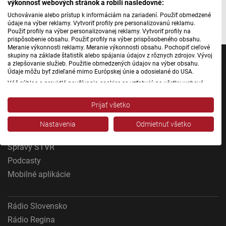
výkonnosť webových stránok a robili nasledovné:
Foto: STVR
Uchovávanie alebo prístup k informáciám na zariadení. Použiť obmedzené
údaje na výber reklamy. Vytvoriť profily pre personalizovanú reklamu.
Použiť profily na výber personalizovanej reklamy. Vytvoriť profily na
prispôsobenie obsahu. Použiť profily na výber prispôsobeného obsahu.
Meranie výkonnosti reklamy. Meranie výkonnosti obsahu. Pochopiť cieľové
skupiny na základe štatistík alebo spájania údajov z rôznych zdrojov. Vývoj
a zlepšovanie služieb. Použitie obmedzených údajov na výber obsahu.
Údaje môžu byť zdieľané mimo Európskej únie a odosielané do USA.
Váš súhlas a pravidlá používania cookies sa vzťahujú na všetky webové
stránky „Rozhlasové weby“ vrátane: RSI Deutsch, Rádio Litera, Rádio Regina
Jednotka
Stred, Rádio Regina Západ, Rádio Patria, Rádio Devín, RTVS, Hudobné
Prijať všetko
Dvojka
pozdravy, Rádio Slovensko, RSI Francais, RSI English, RSI Slovensky, Rádio
Junior, RSI, Rádio Regina Východ, Rádio_FM, RSI Espanol, NEV.
24
Nastavenia
Odmietnuť všetko
Zobraziť zoznam partnerov (1 predajcovia IAB)
Šport
Vaše údaje používame na nasledujúce účely:
Správy STVR
Účely spracovania IAB:
Podcasty
Uchovávanie alebo prístup k informáciám na
Mobilné aplikácie
zariadení
Použiť obmedzené údaje na výber reklamy
Rádio Slovensko
Rádio Regina
Vytvoriť profily pre personalizovanú reklamu