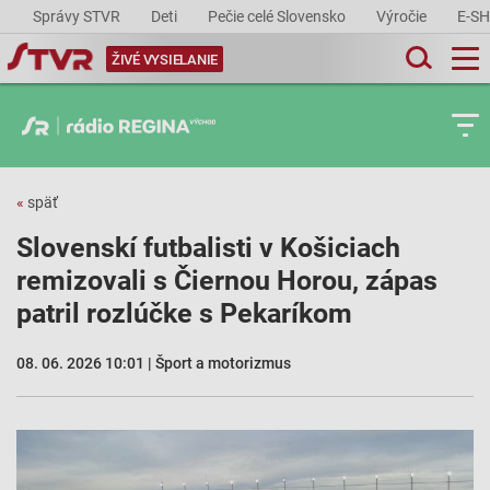
Správy STVR
Deti
Pečie celé Slovensko
Výročie
E-S
ŽIVÉ VYSIELANIE
«
späť
Slovenskí futbalisti v Košiciach
remizovali s Čiernou Horou, zápas
patril rozlúčke s Pekaríkom
08. 06. 2026 10:01 | Šport a motorizmus