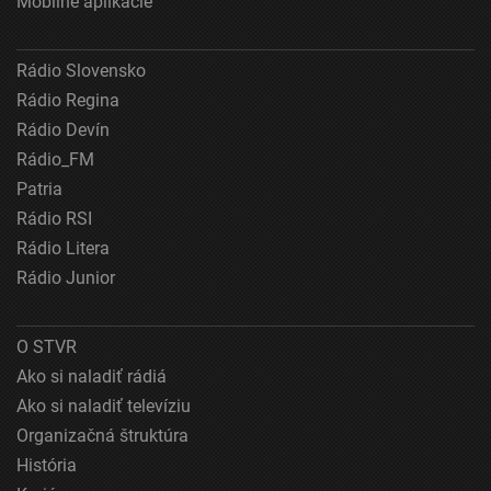
Mobilné aplikácie
Vytvoriť profily pre personalizovanú reklamu
Rádio Slovensko
Použiť profily na výber personalizovanej
Rádio Regina
reklamy
Rádio Devín
Vytvoriť profily na prispôsobenie obsahu
Rádio_FM
Patria
Použiť profily na výber prispôsobeného obsahu
Rádio RSI
Meranie výkonnosti reklamy
Rádio Litera
Rádio Junior
Meranie výkonnosti obsahu
Pochopiť cieľové skupiny na základe štatistík
O STVR
alebo spájania údajov z rôznych zdrojov
Ako si naladiť rádiá
Vývoj a zlepšovanie služieb
Ako si naladiť televíziu
Organizačná štruktúra
Použitie obmedzených údajov na výber obsahu
História
Špeciálne funkcie IAB: