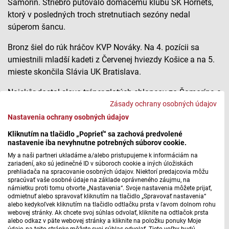
Šamorín. Striebro putovalo domácemu klubu ŠK Hornets,
ktorý v posledných troch stretnutiach sezóny nedal
súperom šancu.
Bronz šiel do rúk hráčov KVP Nováky. Na 4. pozícii sa
umiestnili mladší kadeti z Červenej hviezdy Košice a na 5.
mieste skončila Slávia UK Bratislava.
Najskôr dostal slovo tréner zlatých chlapcov zo Šamorína a
Zásady ochrany osobných údajov
bývalý slovenský reprezentant Michal Kratochvíl.
Nastavenia ochrany osobných údajov
Vodné pólo – mladší kadeti
Kliknutím na tlačidlo „Poprieť“ sa zachová predvolené
nastavenie iba nevyhnutne potrebných súborov cookie.
My a naši partneri ukladáme a/alebo pristupujeme k informáciám na
zariadení, ako sú jedinečné ID v súboroch cookie a iných úložiskách
Máte problém s prehrávaním?
Nahláste nám chybu
v prehrávači.
prehliadača na spracovanie osobných údajov. Niektorí predajcovia môžu
spracúvať vaše osobné údaje na základe oprávneného záujmu, na
námietku proti tomu otvorte „Nastavenia“. Svoje nastavenia môžete prijať,
Vodné pólo – mladší kadeti
odmietnuť alebo spravovať kliknutím na tlačidlo „Spravovať nastavenia“
alebo kedykoľvek kliknutím na tlačidlo odtlačku prsta v ľavom dolnom rohu
webovej stránky. Ak chcete svoj súhlas odvolať, kliknite na odtlačok prsta
alebo odkaz v päte webovej stránky a kliknite na položku ponuky Moje
údaje, na tejto stránke môžete svoj súhlas odvolať. Tieto voľby budú