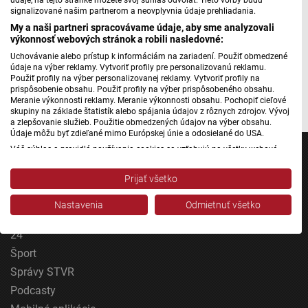
Máte problém s prehrávaním?
Nahláste nám chybu
v prehrávači.
signalizované našim partnerom a neovplyvnia údaje prehliadania.
My a naši partneri spracovávame údaje, aby sme analyzovali
výkonnosť webových stránok a robili nasledovné:
Uchovávanie alebo prístup k informáciám na zariadení. Použiť obmedzené
údaje na výber reklamy. Vytvoriť profily pre personalizovanú reklamu.
Použiť profily na výber personalizovanej reklamy. Vytvoriť profily na
prispôsobenie obsahu. Použiť profily na výber prispôsobeného obsahu.
Foto: STVR
Meranie výkonnosti reklamy. Meranie výkonnosti obsahu. Pochopiť cieľové
skupiny na základe štatistík alebo spájania údajov z rôznych zdrojov. Vývoj
a zlepšovanie služieb. Použitie obmedzených údajov na výber obsahu.
Údaje môžu byť zdieľané mimo Európskej únie a odosielané do USA.
Váš súhlas a pravidlá používania cookies sa vzťahujú na všetky webové
stránky „Rozhlasové weby“ vrátane: RSI Deutsch, Rádio Litera, Rádio Regina
Stred, Rádio Regina Západ, Rádio Patria, Rádio Devín, RTVS, Hudobné
Prijať všetko
pozdravy, Rádio Slovensko, RSI Francais, RSI English, RSI Slovensky, Rádio
Junior, RSI, Rádio Regina Východ, Rádio_FM, RSI Espanol, NEV.
Jednotka
Nastavenia
Odmietnuť všetko
Zobraziť zoznam partnerov (1 predajcovia IAB)
Dvojka
Vaše údaje používame na nasledujúce účely:
24
Účely spracovania IAB:
Šport
Uchovávanie alebo prístup k informáciám na
Správy STVR
zariadení
Podcasty
Použiť obmedzené údaje na výber reklamy