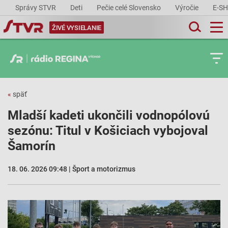
Správy STVR
Deti
Pečie celé Slovensko
Výročie
E-S
ŽIVÉ VYSIELANIE
«
späť
Mladší kadeti ukončili vodnopólovú
sezónu: Titul v Košiciach vybojoval
Šamorín
18. 06. 2026 09:48 | Šport a motorizmus