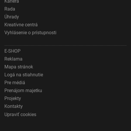
Kariéra
Používanie presných údajov o geografickej
Rada
polohe
Úhrady
Identifikácia zariadení na základe aktívne
Kreatívne centrá
vyžiadaných informácií
Vyhlásenie o prístupnosti
Účely spracovania, ktoré nie sú v kompetencii IAB:
Nevyhnutné
E-SHOP
Výkonostné
Reklama
Mapa stránok
Funkčné
Logá na stiahnutie
Reklama
Pre médiá
Prenájom majetku
Projekty
Kontakty
Upraviť cookies