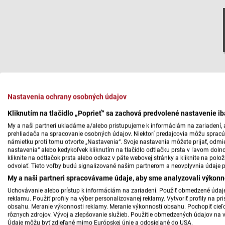
Nastavenia ochrany osobných údajov
Kliknutím na tlačidlo „Poprieť“ sa zachová predvolené nastavenie i
My a naši partneri ukladáme a/alebo pristupujeme k informáciám na zariadení, a
prehliadača na spracovanie osobných údajov. Niektorí predajcovia môžu sprac
námietku proti tomu otvorte „Nastavenia“. Svoje nastavenia môžete prijať, odmie
nastavenia“ alebo kedykoľvek kliknutím na tlačidlo odtlačku prsta v ľavom doln
kliknite na odtlačok prsta alebo odkaz v päte webovej stránky a kliknite na polo
odvolať. Tieto voľby budú signalizované našim partnerom a neovplyvnia údaje p
My a naši partneri spracovávame údaje, aby sme analyzovali výkonn
Uchovávanie alebo prístup k informáciám na zariadení. Použiť obmedzené údaje 
reklamu. Použiť profily na výber personalizovanej reklamy. Vytvoriť profily na 
obsahu. Meranie výkonnosti reklamy. Meranie výkonnosti obsahu. Pochopiť cieľo
rôznych zdrojov. Vývoj a zlepšovanie služieb. Použitie obmedzených údajov na 
Údaje môžu byť zdieľané mimo Európskej únie a odosielané do USA.