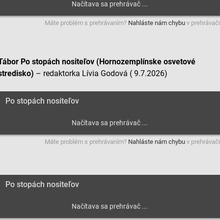
ov z rôznych zdrojov
Máte problém s prehrávaním?
Nahláste nám chybu
v prehrávači
Tábor Po stopách nositeľov (Hornozemplínske osvetové
stredisko)
– redaktorka Lívia Godová ( 9.7.2026)
Po stopách nositeľov
Máte problém s prehrávaním?
Nahláste nám chybu
v prehrávači
Po stopách nositeľov