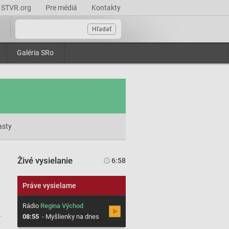
STVR.org
Pre médiá
Kontakty
Hľadať
Galéria SRo
asty
Živé vysielanie
6:58
Práve vysielame
Rádio
Regina Východ
08:55
-
Myšlienky na dnes