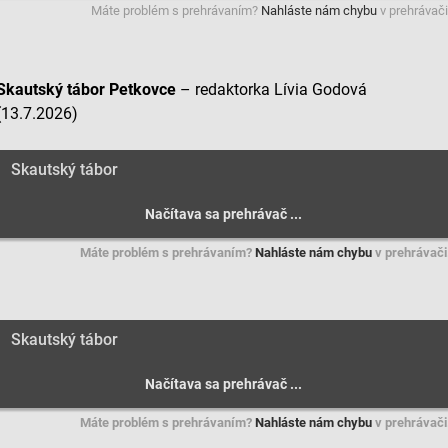
Máte problém s prehrávaním?
Nahláste nám chybu
v prehrávači
Skautský tábor Petkovce
–
redaktorka Lívia Godová
(13.7.2026)
Skautský tábor
Máte problém s prehrávaním?
Nahláste nám chybu
v prehrávači
Skautský tábor
Máte problém s prehrávaním?
Nahláste nám chybu
v prehrávači