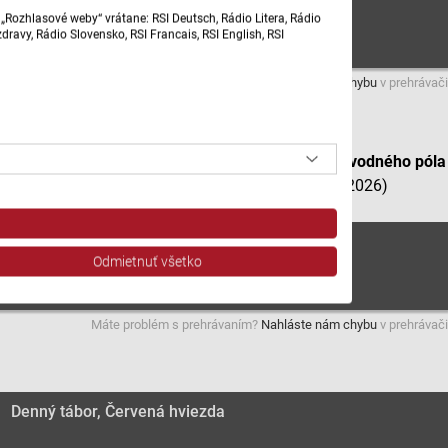
„Rozhlasové weby“ vrátane: RSI Deutsch, Rádio Litera, Rádio
ravy, Rádio Slovensko, RSI Francais, RSI English, RSI
Máte problém s prehrávaním?
Nahláste nám chybu
v prehrávači
Denný tábor na kúpalisku Červená hviezda (Klub vodného póla
ŠK Hornets Košice)
– redaktor Matúš Hudák (9.7.2026)
Denný tábor, Červená hviezda
Odmietnuť všetko
Máte problém s prehrávaním?
Nahláste nám chybu
v prehrávači
Denný tábor, Červená hviezda