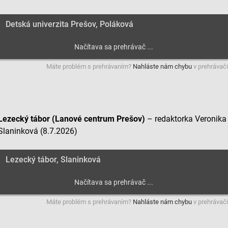
Detská univerzita Prešov, Poláková
Máte problém s prehrávaním?
Nahláste nám chybu
v prehrávači
Lezecký tábor (Lanové centrum Prešov)
– redaktorka Veronika
Slaninková (8.7.2026)
Lezecký tábor, Slaninková
Máte problém s prehrávaním?
Nahláste nám chybu
v prehrávači