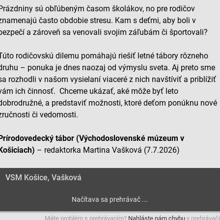
Prázdniny sú obľúbeným časom školákov, no pre rodičov
znamenajú často obdobie stresu. Kam s deťmi, aby boli v
bezpečí a zároveň sa venovali svojim záľubám či športovali?
Túto rodičovskú dilemu pomáhajú riešiť letné tábory rôzneho
druhu – ponuka je dnes naozaj od výmyslu sveta. Aj preto sme
sa rozhodli v našom vysielaní viaceré z nich navštíviť a priblížiť
vám ich činnosť. Chceme ukázať, aké môže byť leto
dobrodružné, a predstaviť možnosti, ktoré deťom ponúknu nové
zručnosti či vedomosti.
Prírodovedecký tábor (Východoslovenské múzeum v
Košiciach)
– redaktorka Martina Vašková (7.7.2026)
VSM Košice, Vašková
Máte problém s prehrávaním?
Nahláste nám chybu
v prehrávači