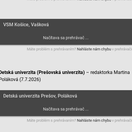
VSM Košice, Vašková
Máte problém s prehrávaním?
Nahláste nám chybu
v prehrávači
Detská univerzita (Prešovská univerzita)
– redaktorka Martina
Poláková (7.7.2026)
Detská univerzita Prešov, Poláková
Máte problém s prehrávaním?
Nahláste nám chybu
v prehrávači