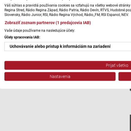
Váš súhlas a pravidlá používania cookies sa vzťahujú na všetky webové stránky 
Regina Stred, Rádio Regina Západ, Rádio Patria, Rádio Devín, RTVS, Hudobné pozd
Slovensky, Rádio Junior, RSI, Rádio Regina Východ, Rádio_FM, RSI Espanol, NEV.
Zobraziť zoznam partnerov (1 predajcovia IAB)
Vaše údaje používame na nasledujúce účely:
Účely spracovania IAB:
Uchovávanie alebo prístup k informáciám na zariadení
Použiť obmedzené údaje na výber reklamy
Prijať všetko
Vytvoriť profily pre personalizovanú reklamu
Nastavenia
Použiť profily na výber personalizovanej reklamy
Vytvoriť profily na prispôsobenie obsahu
Použiť profily na výber prispôsobeného obsahu
Meranie výkonnosti reklamy
Meranie výkonnosti obsahu