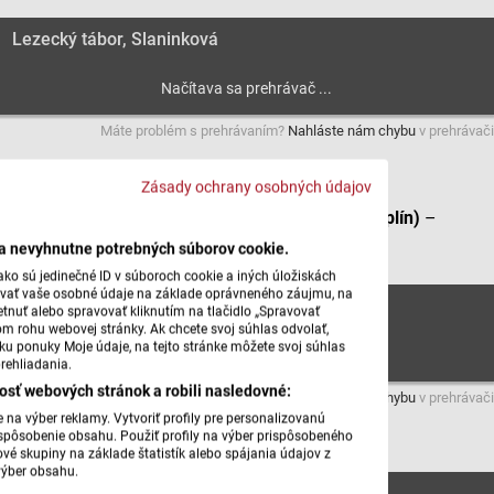
Lezecký tábor, Slaninková
Máte problém s prehrávaním?
Nahláste nám chybu
v prehrávači
Zásady ochrany osobných údajov
Prázdniny s remeslom (Remeselné centrum Zemplín)
–
redaktorka Lívia Godová (8.7.2026)
ba nevyhnutne potrebných súborov cookie.
ko sú jedinečné ID v súboroch cookie a iných úložiskách
úvať vaše osobné údaje na základe oprávneného záujmu, na
Prázdniny s remeslom, Godová
tnuť alebo spravovať kliknutím na tlačidlo „Spravovať
om rohu webovej stránky. Ak chcete svoj súhlas odvolať,
žku ponuky Moje údaje, na tejto stránke môžete svoj súhlas
rehliadania.
osť webových stránok a robili nasledovné:
Máte problém s prehrávaním?
Nahláste nám chybu
v prehrávači
na výber reklamy. Vytvoriť profily pre personalizovanú
prispôsobenie obsahu. Použiť profily na výber prispôsobeného
vé skupiny na základe štatistík alebo spájania údajov z
výber obsahu.
Prázdniny s remeslom, Godová