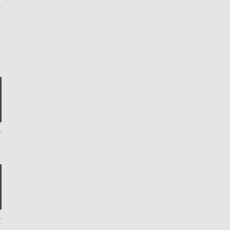
.
.
.