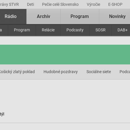
právy STVR
Deti
Pečie celé Slovensko
Výročie
E-SHOP
Rádio
Archív
Program
Novinky
ra
Program
Relácie
Podcasty
SOSR
DAB+
Košický zlatý poklad
Hudobné pozdravy
Sociálne siete
Podc
týl