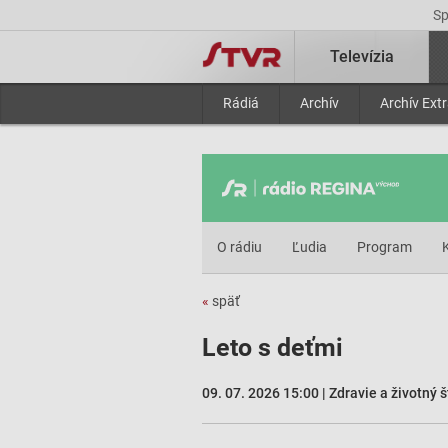
S
Televízia
Rádiá
Archív
Archív Ext
O rádiu
Ľudia
Program
«
späť
Leto s deťmi
09. 07. 2026 15:00 | Zdravie a životný š